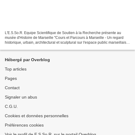
L'E.S.So.R. Equipe Scientifique de Soutien à la Recherche présente au
musée d'Histoire de Marseille "Cours et Parcours à Marseille - Un regard
historique, urbain, architectural et sculptural sur l'espace public marseillais"
du 30 janvier au 3 avril 2010...
Hébergé par Overblog
Top articles
Pages
Contact
Signaler un abus
C.G.U.
Cookies et données personnelles
Préférences cookies
Voir le profil de E.S.So.R. sur le portail Overblog