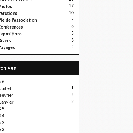
17
Photos
10
arutions
7
ie de l'association
6
onférences
5
xpositions
3
ivers
2
Voyages
Archives
26
1
Juillet
2
Février
2
Janvier
25
24
23
22