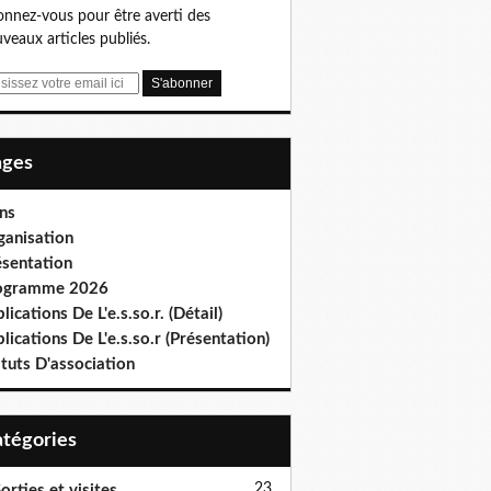
nnez-vous pour être averti des
veaux articles publiés.
Pages
ns
ganisation
ésentation
ogramme 2026
lications De L'e.s.so.r. (Détail)
lications De L'e.s.so.r (Présentation)
tuts D'association
Catégories
23
orties et visites