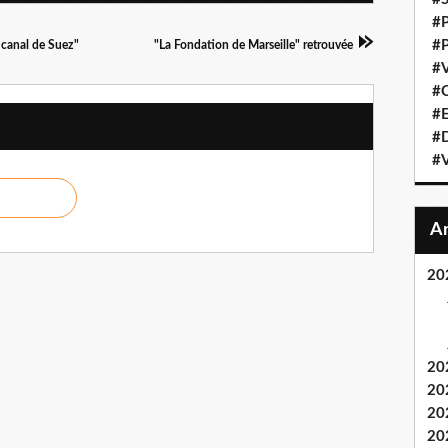
#
#P
u canal de Suez"
"La Fondation de Marseille" retrouvée
#V
#C
#E
#D
#
20
20
20
20
20