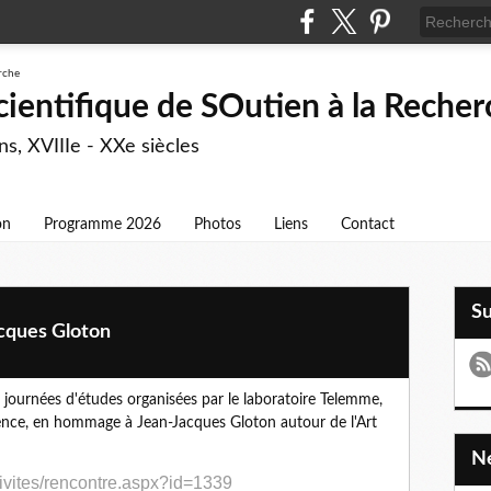
cientifique de SOutien à la Reche
s, XVIIIe - XXe siècles
on
Programme 2026
Photos
Liens
Contact
S
cques Gloton
 journées d'études organisées par le laboratoire Telemme,
ence, en hommage à Jean-Jacques Gloton autour de l'Art
tivites/rencontre.aspx?id=1339