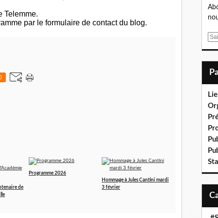
Abo
de Telemme.
nou
mme par le formulaire de contact du blog.
E
m
a
i
0
l
Lie
Or
Pr
Pr
Pub
Pub
Sta
Programme 2026
Hommage à Jules Cantini mardi
ntenaire de
3 février
lle
#S