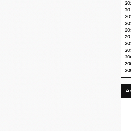
20
20
20
20
20
20
20
20
20
20
20