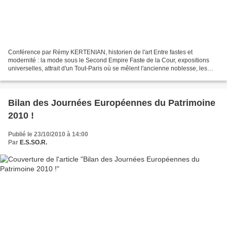
Conférence par Rémy KERTENIAN, historien de l'art Entre fastes et
modernité : la mode sous le Second Empire Faste de la Cour, expositions
universelles, attrait d'un Tout-Paris où se mêlent l'ancienne noblesse, les
nouvelles fortunes, le monde des arts...
Bilan des Journées Européennes du Patrimoine
2010 !
Publié le 23/10/2010 à 14:00
Par
E.S.SO.R.