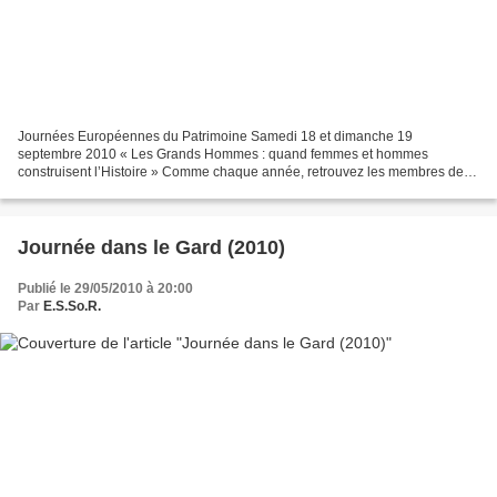
Journées Européennes du Patrimoine Samedi 18 et dimanche 19
septembre 2010 « Les Grands Hommes : quand femmes et hommes
construisent l’Histoire » Comme chaque année, retrouvez les membres de
l'E.S.So.R. pour une visite exceptionnelle des salons de la...
Journée dans le Gard (2010)
Publié le 29/05/2010 à 20:00
Par
E.S.So.R.